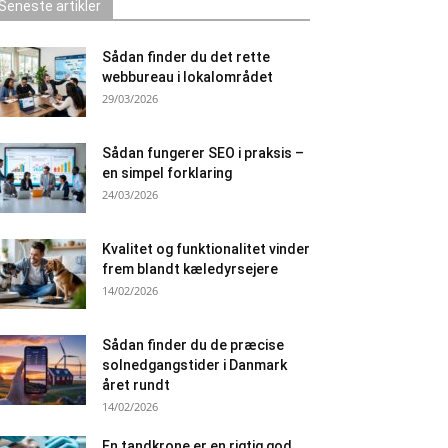
Seneste artikler
Sådan finder du det rette
webbureau i lokalområdet
29/03/2026
Sådan fungerer SEO i praksis –
en simpel forklaring
24/03/2026
Kvalitet og funktionalitet vinder
frem blandt kæledyrsejere
14/02/2026
Sådan finder du de præcise
solnedgangstider i Danmark
året rundt
14/02/2026
En tandkrone er en rigtig god