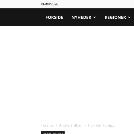
06/08/2026
FORSIDE
NYHEDER
REGIONER
Forside
Andre artikler
Hvordan foreg...
Andre artikler