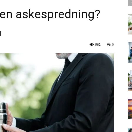
 en askespredning?
962
0