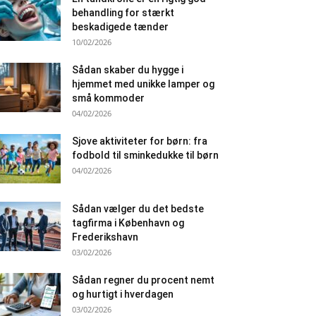
behandling for stærkt
beskadigede tænder
10/02/2026
Sådan skaber du hygge i
hjemmet med unikke lamper og
små kommoder
04/02/2026
Sjove aktiviteter for børn: fra
fodbold til sminkedukke til børn
04/02/2026
Sådan vælger du det bedste
tagfirma i København og
Frederikshavn
03/02/2026
Sådan regner du procent nemt
og hurtigt i hverdagen
03/02/2026