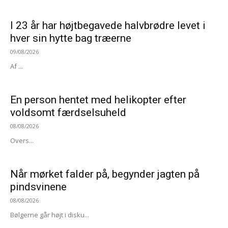
I 23 år har højtbegavede halvbrødre levet i
hver sin hytte bag træerne
09/08/2026
Af ...
En person hentet med helikopter efter
voldsomt færdselsuheld
08/08/2026
Overs...
Når mørket falder på, begynder jagten på
pindsvinene
08/08/2026
Bølgerne går højt i disku...