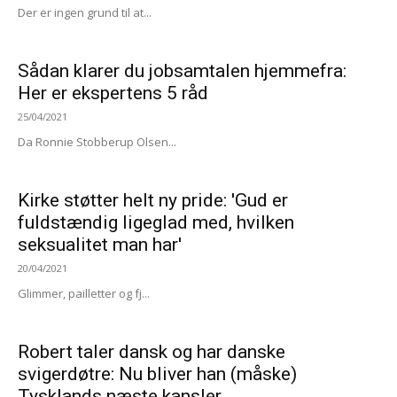
Der er ingen grund til at...
Sådan klarer du jobsamtalen hjemmefra:
Her er ekspertens 5 råd
25/04/2021
Da Ronnie Stobberup Olsen...
Kirke støtter helt ny pride: 'Gud er
fuldstændig ligeglad med, hvilken
seksualitet man har'
20/04/2021
Glimmer, pailletter og fj...
Robert taler dansk og har danske
svigerdøtre: Nu bliver han (måske)
Tysklands næste kansler