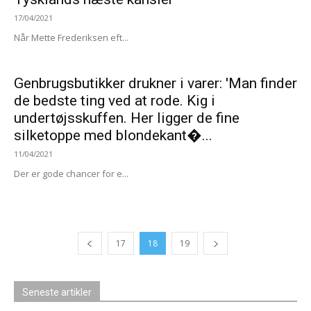
17/04/2021
Når Mette Frederiksen eft...
Genbrugsbutikker drukner i varer: 'Man finder
de bedste ting ved at rode. Kig i
undertøjsskuffen. Her ligger de fine
silketoppe med blondekant�...
11/04/2021
Der er gode chancer for e...
17
18
19
Seneste artikler