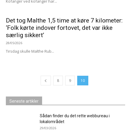
Kofanger ved kofanger har...
Det tog Malthe 1,5 time at køre 7 kilometer:
‘Folk kørte indover fortovet, det var ikke
særlig sikkert’
28/05/2026
Tirsdag skulle Malthe Rub...
8
9
10
Seneste artikler
Sådan finder du det rette webbureau i
lokalområdet
29/03/2026