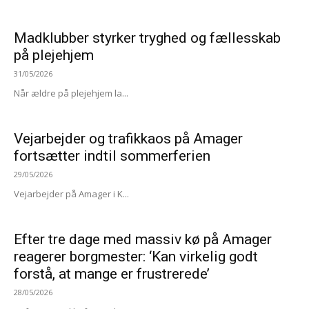
Madklubber styrker tryghed og fællesskab
på plejehjem
31/05/2026
Når ældre på plejehjem la...
Vejarbejder og trafikkaos på Amager
fortsætter indtil sommerferien
29/05/2026
Vejarbejder på Amager i K...
Efter tre dage med massiv kø på Amager
reagerer borgmester: ‘Kan virkelig godt
forstå, at mange er frustrerede’
28/05/2026